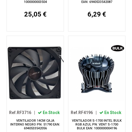
1000000003504
EAN: 6940533542087
25,05 €
6,29 €
Ref.RF3716
|
En Stock
Ref.RF4196
|
En Stock
VENTILADOR 14CM CAJA
VENTILADOR S-1700 INTEL BULK
INTERNO NEGRO PN: 51790 EAN:
RGB AZUL PN: VENT S-1700
6940533542056
BULK EAN: 1000000004196