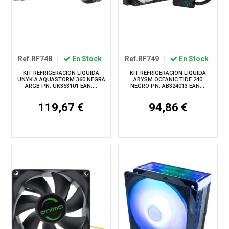
Ref.RF748
|
En Stock
Ref.RF749
|
En Stock
KIT REFRIGERACION LIQUIDA
KIT REFRIGERACION LIQUIDA
UNYK A AQUASTORM 360 NEGRA
ABYSM OCEANIC TIDE 240
ARGB PN: UK353101 EAN:...
NEGRO PN: AB324013 EAN:...
119,67 €
94,86 €