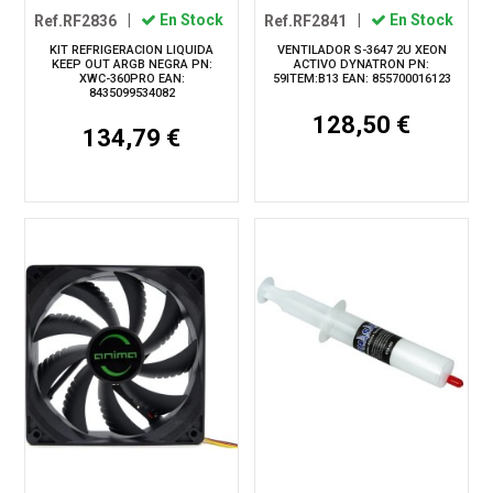
Ref.RF2836
|
En Stock
Ref.RF2841
|
En Stock
KIT REFRIGERACION LIQUIDA
VENTILADOR S-3647 2U XEON
KEEP OUT ARGB NEGRA PN:
ACTIVO DYNATRON PN:
XWC-360PRO EAN:
59ITEM:B13 EAN: 855700016123
8435099534082
128,50 €
134,79 €