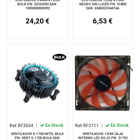
VENTILADOR S-AM4 RYZEN
VENTILADOR 12CM 4 PINS
BULK PN: GDX3092 EAN:
NEGRO SIN LUCES PN: 51800
1000000003092
EAN: 6940533544166
24,20 €
6,53 €
Ref.RF3504
|
En Stock
Ref.RF3711
|
En Stock
VENTILADOR S-1700 INTEL BULK
VENTILADOR 12CM CAJA
PN: VENT S-1700 BULK EAN:
INTERNO LED ROJO PN: 51792