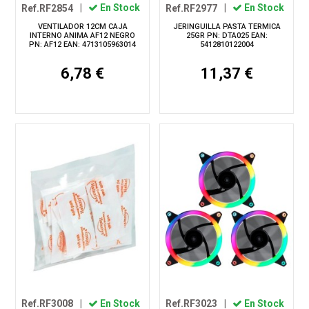
Ref.RF2854
|
En Stock
Ref.RF2977
|
En Stock
VENTILADOR 12CM CAJA
JERINGUILLA PASTA TERMICA
INTERNO ANIMA AF12 NEGRO
25GR PN: DTA025 EAN:
PN: AF12 EAN: 4713105963014
5412810122004
6,78 €
11,37 €
Ref.RF3008
|
En Stock
Ref.RF3023
|
En Stock