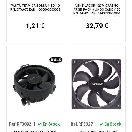
PASTA TERMICA BOLSA 1.5 X 10
VENTILADOR 12CM GAMING
PN: DTA076 EAN: 1000000003008
ARGB PACK 3 UNDS CANDY 30
PN: 51801 EAN: 6940533544951
1,21 €
32,79 €
Ref.RF3092
|
En Stock
Ref.RF3327
|
En Stock