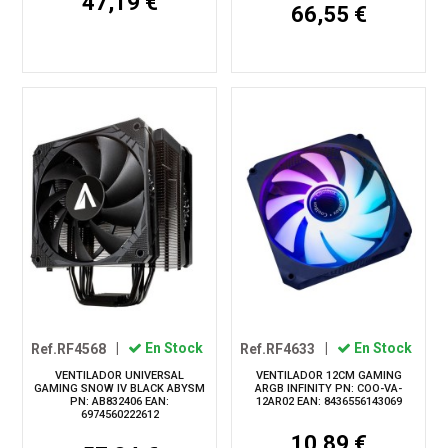
47,19 €
66,55 €
Ref.RF4568
|
En Stock
Ref.RF4633
|
En Stock
VENTILADOR UNIVERSAL
VENTILADOR 12CM GAMING
GAMING SNOW IV BLACK ABYSM
ARGB INFINITY PN: COO-VA-
PN: AB832406 EAN:
12AR02 EAN: 8436556143069
6974560222612
10,89 €