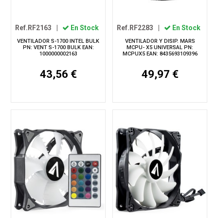
Ref.RF2163
|
En Stock
Ref.RF2283
|
En Stock
VENTILADOR S-1700 INTEL BULK
VENTILADOR Y DISIP. MARS
PN: VENT S-1700 BULK EAN:
MCPU- X5 UNIVERSAL PN:
1000000002163
MCPUX5 EAN: 8435693109396
43,56 €
49,97 €