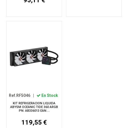
95,11 €
Ref.RF5046
|
En Stock
KIT REFRIGERACION LIQUIDA
ABYSM OCEANIC TIDE 360 ARGB
PN: AB336013 EAN:...
119,55 €