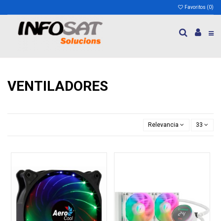
Favoritos (
0
)
VENTILADORES
Relevancia
33