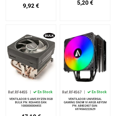
5,20 €
9,92 €
Ref.RF4455
|
En Stock
Ref.RF4567
|
En Stock
VENTILADOR S-AM5 RYZEN RGB
VENTILADOR UNIVERSAL
BULK PN: REA4455 EAN:
GAMING SNOW IV ARGB ABYSM
1000000004455
PN: AB832407 EAN:
6974560222629