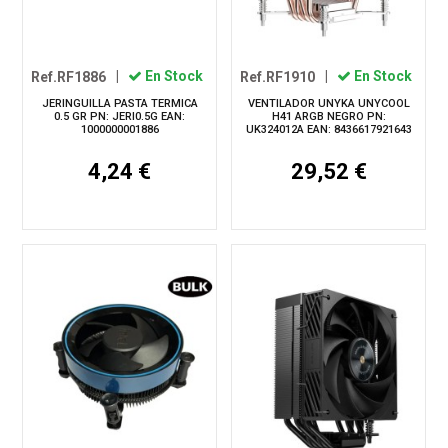
Ref.RF1886
|
En Stock
Ref.RF1910
|
En Stock
JERINGUILLA PASTA TERMICA
VENTILADOR UNYKA UNYCOOL
0.5 GR PN: JERI0.5G EAN:
H41 ARGB NEGRO PN:
1000000001886
UK324012A EAN: 8436617921643
4,24 €
29,52 €