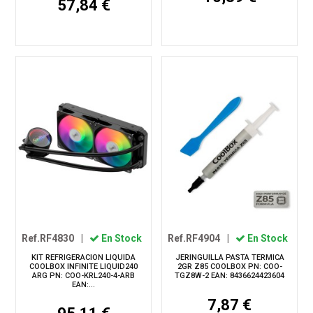
57,84 €
Ref.RF4830
|
En Stock
Ref.RF4904
|
En Stock
KIT REFRIGERACION LIQUIDA
JERINGUILLA PASTA TERMICA
COOLBOX INFINITE LIQUID240
2GR Z85 COOLBOX PN: COO-
ARG PN: COO-KRL240-4-ARB
TGZ8W-2 EAN: 8436624423604
EAN:...
7,87 €