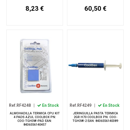
8,23 €
60,50 €
Ref.RF4248
|
En Stock
Ref.RF4249
|
En Stock
ALMOHADILLA TERMICA CPU KIT
JERINGUILLA PASTA TERMICA
4 PADS AZUL COOLBOX PN:
2GR H70 COOLBOX PN: COO-
COO-TGH3W-PAD EAN:
TGH3W-2 EAN: 8436556140389
8436556140457