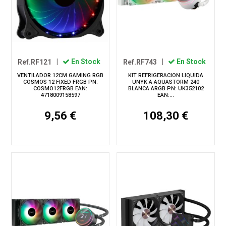
Ref.RF121
|
En Stock
Ref.RF743
|
En Stock
VENTILADOR 12CM GAMING RGB
KIT REFRIGERACION LIQUIDA
COSMOS 12 FIXED FRGB PN:
UNYK A AQUASTORM 240
COSMO12FRGB EAN:
BLANCA ARGB PN: UK352102
4718009158597
EAN:...
9,56 €
108,30 €