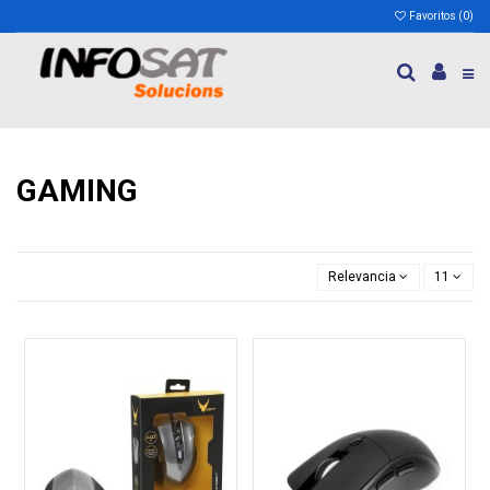
Favoritos (
0
)
GAMING
Relevancia
11