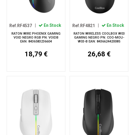
Ref.RF4537
|
En Stock
Ref.RF4821
|
En Stock
RATON WIRE PHOENIX GAMING
RATON WIRELESS COOLBOX W03
VOID NEGRO RGB PN: VOIDB
GAMING NEGRO PN: COO-MOU-
EAN: 8436583236604
W03-B EAN: 8436624420085
18,79 €
26,68 €