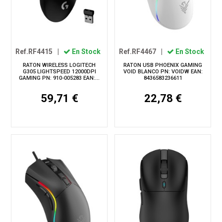
Ref.RF4415
|
En Stock
Ref.RF4467
|
En Stock
RATON WIRELESS LOGITECH
RATON USB PHOENIX GAMING
G305 LIGHTSPEED 12000DPI
VOID BLANCO PN: VOIDW EAN:
GAMING PN: 910-005283 EAN:...
8436583236611
59,71 €
22,78 €