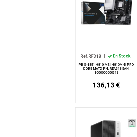
Ref.RF318
|
En Stock
PB S-1851 H810 MSI H810M-B PRO
DDR5 MATX PN: REA318 EAN:
1000000000318
136,13 €