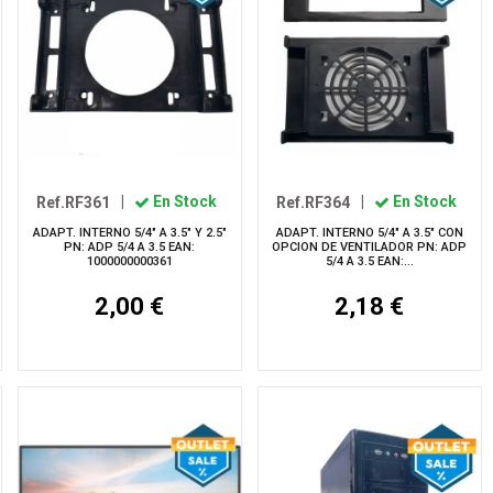
Ref.RF361
|
En Stock
Ref.RF364
|
En Stock
ADAPT. INTERNO 5/4" A 3.5" Y 2.5"
ADAPT. INTERNO 5/4" A 3.5" CON
PN: ADP 5/4 A 3.5 EAN:
OPCION DE VENTILADOR PN: ADP
1000000000361
5/4 A 3.5 EAN:...
2,00 €
2,18 €