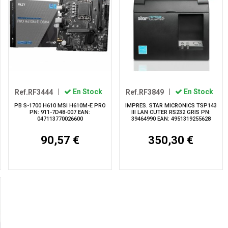
Ref.RF3444
|
En Stock
Ref.RF3849
|
En Stock
PB S-1700 H610 MSI H610M-E PRO
IMPRES. STAR MICRONICS TSP143
PN: 911-7D48-007 EAN:
III LAN CUTER RS232 GRIS PN:
047113770026600
39464990 EAN: 4951319255628
90,57 €
350,30 €