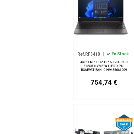
Ref.RF3418
|
En Stock
34181 NP 15.6" HP 5-120U 8GB
512GB NVME W11PRO PN:
B3AE9AT EAN: 0199485661209
754,74 €