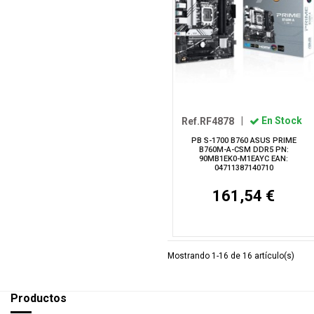
Ref.RF4878
|
En Stock
PB S-1700 B760 ASUS PRIME
B760M-A-CSM DDR5 PN:
90MB1EK0-M1EAYC EAN:
04711387140710
161,54 €
Mostrando 1-16 de 16 artículo(s)
Productos