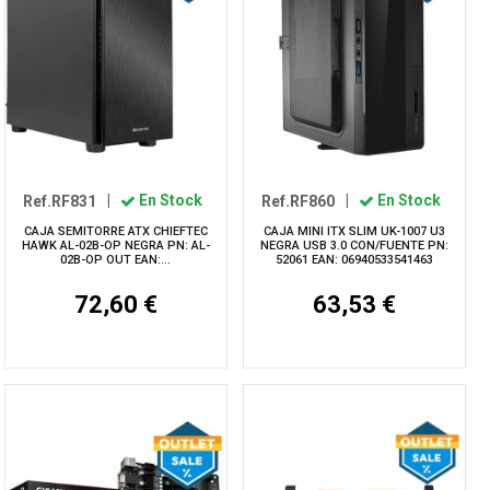
Ref.RF831
|
En Stock
Ref.RF860
|
En Stock
CAJA SEMITORRE ATX CHIEFTEC
CAJA MINI ITX SLIM UK-1007 U3
HAWK AL-02B-OP NEGRA PN: AL-
NEGRA USB 3.0 CON/FUENTE PN:
02B-OP OUT EAN:...
52061 EAN: 06940533541463
72,60 €
63,53 €