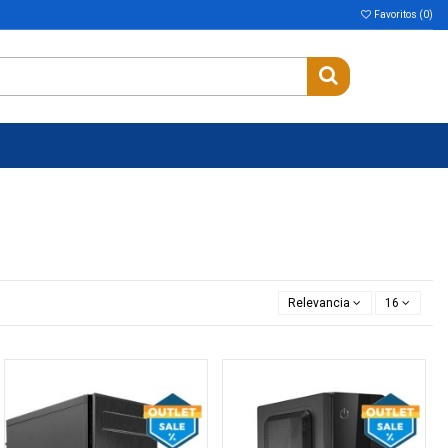
Favoritos (
0
)
Relevancia
16