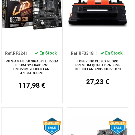
Ref.RF3241
|
En Stock
Ref.RF3318
|
En Stock
PB S-AM4 B550 GIGABYTE B550M
TONER INK CE390X NEGRO
B550M S2H RAID PN:
PREMIUM QUALITY PN: GM-
GMB55MS2H-00-G EAN:
CE390X EAN: 69865003655870
4719331809591
27,23 €
117,98 €