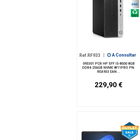
Ref.RF933
|
A Consultar
093301 PCR HP SFF I5-8500 8GB
DDR4 256GB NVME W11PRO PN:
REA933 EAN:...
229,90 €