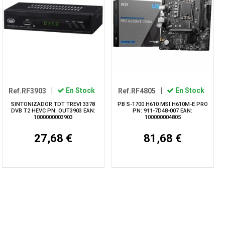
Ref.RF3903
|
En Stock
Ref.RF4805
|
En Stock
SINTONIZADOR TDT TREVI 3378
PB S-1700 H610 MSI H610M-E PRO
DVB T2 HEVC PN: OUT3903 EAN:
PN: 911-7D48-007 EAN:
1000000003903
100000004805
27,68 €
81,68 €