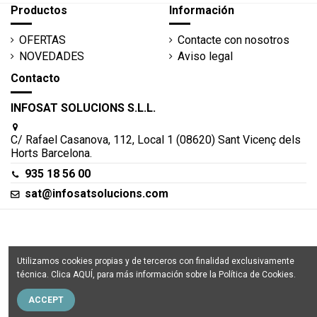
Productos
Información
OFERTAS
Contacte con nosotros
NOVEDADES
Aviso legal
Contacto
INFOSAT SOLUCIONS S.L.L.
C/ Rafael Casanova, 112, Local 1 (08620) Sant Vicenç dels
Horts Barcelona.
935 18 56 00
sat@infosatsolucions.com
INFOSAT SOLUCIONS S.L.L. - © Copyright 2025. Todos los
Utilizamos cookies propias y de terceros con finalidad exclusivamente
derechos reservados
técnica. Clica
AQUÍ
, para más información sobre la
Política de Cookies
.
ACCEPT