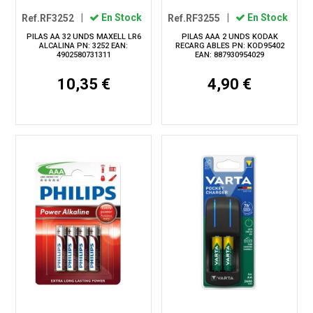
Ref.RF3252
|
En Stock
Ref.RF3255
|
En Stock
PILAS AA 32 UNDS MAXELL LR6
PILAS AAA 2 UNDS KODAK
ALCALINA PN: 3252 EAN:
RECARG ABLES PN: KOD95402
4902580731311
EAN: 887930954029
10,35 €
4,90 €