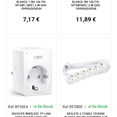
BLANCA 1.5M 16A PN:
BLANCA 5M 16A PN:
MT6W1,5MS1,5-W EAN:
MT6W5MS1,5-W EAN:
5999565654344
5999565654368
7,17 €
11,89 €
Ref.RF3654
|
En Stock
Ref.RF3800
|
En Stock
ENCHUFE WIRELESS TP-LINK
REGLETA 6 TOMAS TECKNIK