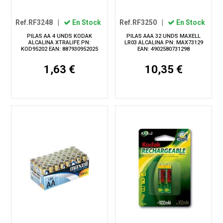
Ref.RF3248
|
En Stock
Ref.RF3250
|
En Stock
PILAS AA 4 UNDS KODAK
PILAS AAA 32 UNDS MAXELL
ALCALINA XTRALIFE PN:
LR03 ALCALINA PN: MAX73129
KOD95202 EAN: 887930952025
EAN: 4902580731298
1,63 €
10,35 €