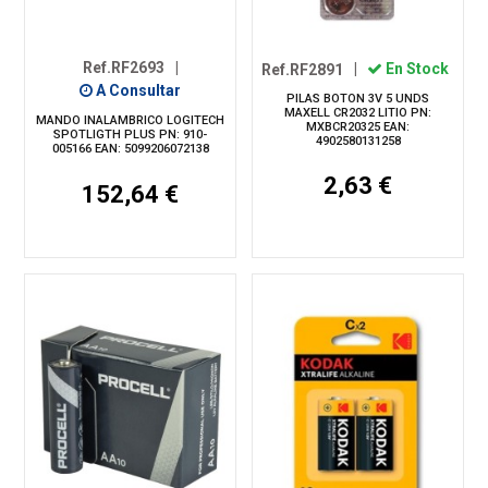
Ref.RF2693
|
Ref.RF2891
|
En Stock
A Consultar
PILAS BOTON 3V 5 UNDS
MAXELL CR2032 LITIO PN:
MANDO INALAMBRICO LOGITECH
MXBCR20325 EAN:
SPOTLIGTH PLUS PN: 910-
4902580131258
005166 EAN: 5099206072138
2,63 €
152,64 €