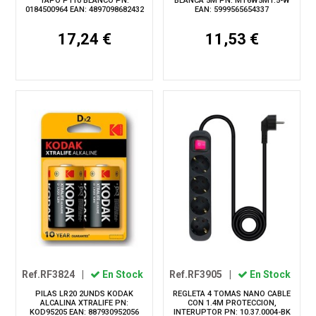
TAPO P110 BLANCO PN:
BLANCA 5M PN: MT6W5M1.5-W
0184500964 EAN: 4897098682432
EAN: 5999565654337
17,24 €
11,53 €
Ref.RF3824
|
En Stock
Ref.RF3905
|
En Stock
PILAS LR20 2UNDS KODAK
REGLETA 4 TOMAS NANO CABLE
ALCALINA XTRALIFE PN:
CON 1.4M PROTECCION,
KOD95205 EAN: 887930952056
INTERUPTOR PN: 10.37.0004-BK