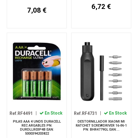
6,72 €
7,08 €
Ref.RF4491
|
En Stock
Ref.RF4731
|
En Stock
PILAS AAA 4 UNDS DURACELL
DESTORNILLADOR XIAOMI MI
REC ARGABLES PN:
RATCHET SCREWDRIVER 16-IN-1
DURDLLR03P4B EAN:
PN: BHR4779GL EAN:...
5000394203822