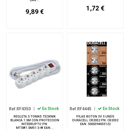
EAN:...
1,72 €
9,89 €
Ref.RF4350
|
En Stock
Ref.RF4445
|
En Stock
REGLETA 5 TOMAS TECKNIK
PILAS BOTON 3V 5 UNDS
BLANCA 1.5M CON PROTECCION
DURACELL CR2032 PN: CR2032
INTERRUPTO PN:
EAN: 5000394033122
MT5W1.5MS1.5-W EAN:...