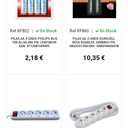
Ref.RF822
|
En Stock
Ref.RF863
|
En Stock
PILAS AA 4 UNDS PHILIPS BLIS
PILAS AA 2 UNDS DURACELL
TER ALCALINA PN: LR6P4B/05
RECA RGABLES 2500MAH PN:
EAN: 8712581549909
HR6/DX1500 EAN: 5000394056978
2,18 €
10,35 €