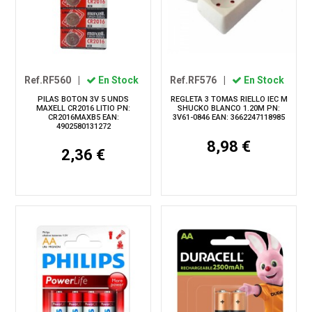
Ref.RF560
|
En Stock
Ref.RF576
|
En Stock
PILAS BOTON 3V 5 UNDS
REGLETA 3 TOMAS RIELLO IEC M
MAXELL CR2016 LITIO PN:
SHUCKO BLANCO 1.20M PN:
CR2016MAXB5 EAN:
3V61-0846 EAN: 3662247118985
4902580131272
8,98 €
2,36 €