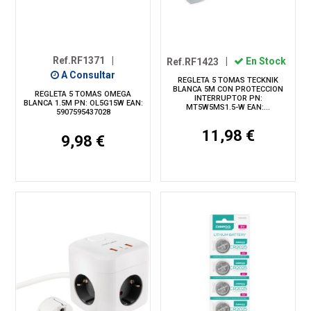
Ref.RF1371
|
Ref.RF1423
|
En Stock
A Consultar
REGLETA 5 TOMAS TECKNIK
BLANCA 5M CON PROTECCION
REGLETA 5 TOMAS OMEGA
INTERRUPTOR PN:
BLANCA 1.5M PN: OL5G15W EAN:
MT5W5MS1.5-W EAN:...
5907595437028
11,98 €
9,98 €