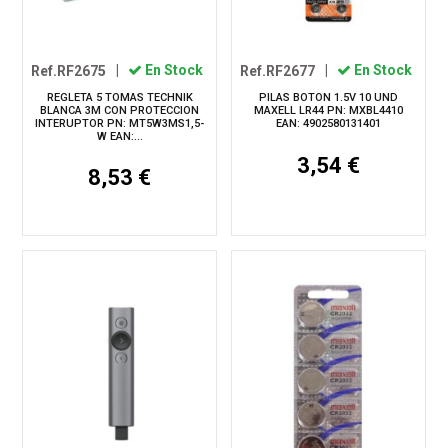
Ref.RF2675
|
En Stock
Ref.RF2677
|
En Stock
REGLETA 5 TOMAS TECHNIK
PILAS BOTON 1.5V 10 UND
BLANCA 3M CON PROTECCION
MAXELL LR44 PN: MXBL4410
INTERUPTOR PN: MT5W3MS1,5-
EAN: 4902580131401
W EAN:...
3,54 €
8,53 €