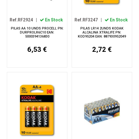
Ref.RF2924
|
En Stock
Ref.RF3247
|
En Stock
PILAS AA 10 UNDS PROCELL PN:
PILAS LR14 2UNDS KODAK
DURPROLR6C10 EAN:
ALCALINA XTRALIFE PN:
5000394136830
KOD95204 EAN: 887930952049
6,53 €
2,72 €