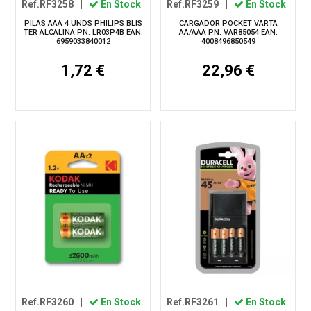
Ref.RF3258
|
En Stock
Ref.RF3259
|
En Stock
PILAS AAA 4 UNDS PHILIPS BLIS
CARGADOR POCKET VARTA
TER ALCALINA PN: LR03P4B EAN:
AA/AAA PN: VAR85054 EAN:
6959033840012
4008496850549
1,72 €
22,96 €
Ref.RF3260
|
En Stock
Ref.RF3261
|
En Stock