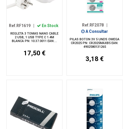
Ref.RF2078
|
Ref.RF1619
|
En Stock
A Consultar
REGLETA 3 TOMAS NANO CABLE
2 USB, 1 USB TYPE C 1.4M
PILAS BOTON 3V 5 UNDS OMEGA
BLANCA PN: 10.37.0011 EAN:...
CR2025 PN: CR2025MAXB5 EAN:
4902580131265
17,50 €
3,18 €