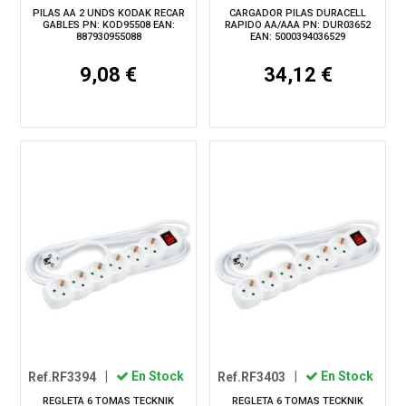
PILAS AA 2 UNDS KODAK RECAR
CARGADOR PILAS DURACELL
GABLES PN: KOD95508 EAN:
RAPIDO AA/AAA PN: DUR03652
887930955088
EAN: 5000394036529
9,08 €
34,12 €
Ref.RF3394
|
En Stock
Ref.RF3403
|
En Stock
REGLETA 6 TOMAS TECKNIK
REGLETA 6 TOMAS TECKNIK