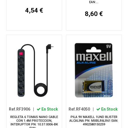
EAN:...
4,54 €
8,60 €
Ref.RF3906
|
En Stock
Ref.RF4050
|
En Stock
REGLETA 6 TOMAS NANO CABLE
PILA 9V MAXELL 1UND BLISTER
CON 1.4M PROTECCION,
ALCALINA PN: MXBLR6LR61 EAN:
INTERUPTOR PN: 10.37.0006-BK
4902580150259