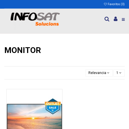
Favoritos (
0
)
MONITOR
Relevancia
1