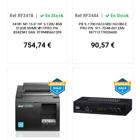
Ref.RF3418
|
En Stock
Ref.RF3444
|
En Stock
34181 NP 15.6" HP 5-120U 8GB
PB S-1700 H610 MSI H610M-E
512GB NVME W11PRO PN:
PRO PN: 911-7D48-007 EAN:
B3AE9AT EAN: 0199485661209
047113770026600
754,74 €
90,57 €