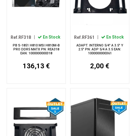
Ref.RF318
|
En Stock
Ref.RF361
|
En Stock
PB S-1851 H810 MSI H810M-B
ADAPT. INTERNO 5/4" A 3.5" Y
PRO DDR5 MATX PN: REA318
2.5" PN: ADP 5/4 A 3.5 EAN:
EAN: 1000000000318
1000000000361
136,13 €
2,00 €