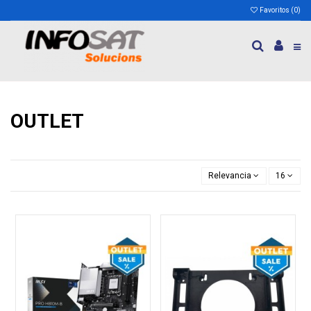
Favoritos (
0
)
OUTLET
Relevancia
16