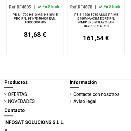
Ref.RF4805
|
En Stock
Ref.RF4878
|
En Stock
PB S-1700 H610 MSI H610M-E
PB S-1700 B760 ASUS PRIME
PRO PN: 911-7D48-007 EAN:
B760M-A-CSM DDR5 PN:
100000004805
90MB1EK0-M1EAYC EAN:
04711387140710
81,68 €
161,54 €
Productos
Información
OFERTAS
Contacte con nosotros
NOVEDADES
Aviso legal
Contacto
INFOSAT SOLUCIONS S.L.L.