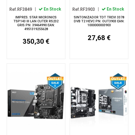
Ref.RF3849
|
En Stock
Ref.RF3903
|
En Stock
IMPRES. STAR MICRONICS
SINTONIZADOR TDT TREVI 3378
TSP143 III LAN CUTER RS232
DVB T2 HEVC PN: OUT3903 EAN:
GRIS PN: 39464990 EAN:
1000000003903
4951319255628
27,68 €
350,30 €