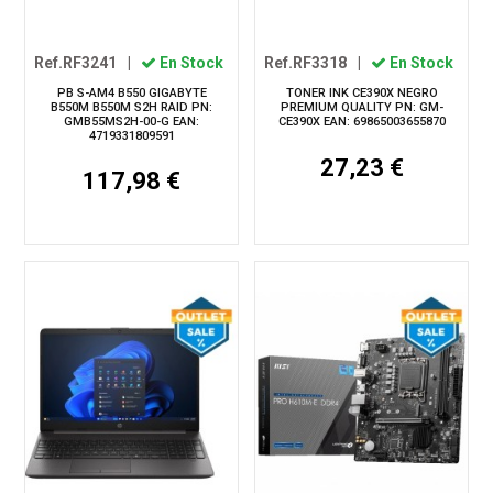
Ref.RF3241
|
En Stock
Ref.RF3318
|
En Stock
PB S-AM4 B550 GIGABYTE
TONER INK CE390X NEGRO
B550M B550M S2H RAID PN:
PREMIUM QUALITY PN: GM-
GMB55MS2H-00-G EAN:
CE390X EAN: 69865003655870
4719331809591
27,23 €
117,98 €