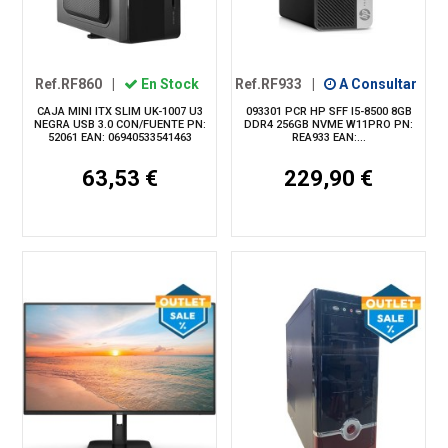
Ref.RF860
|
En Stock
Ref.RF933
|
A Consultar
CAJA MINI ITX SLIM UK-1007 U3
093301 PCR HP SFF I5-8500 8GB
NEGRA USB 3.0 CON/FUENTE PN:
DDR4 256GB NVME W11PRO PN:
52061 EAN: 06940533541463
REA933 EAN:...
63,53 €
229,90 €