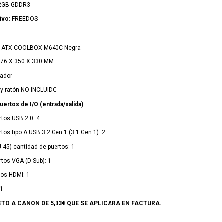
2GB GDDR3
ivo:
FREEDOS
o ATX COOLBOX M640C Negra
76 X 350 X 330 MM
lador
o y ratón NO INCLUIDO
uertos de I/O (entrada/salida)
tos USB 2.0: 4
os tipo A USB 3.2 Gen 1 (3.1 Gen 1): 2
-45) cantidad de puertos: 1
tos VGA (D-Sub): 1
os HDMI: 1
.1
TO A CANON DE 5,33€ QUE SE APLICARA EN FACTURA.