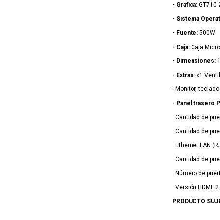
- Grafica:
GT710 
- Sistema Operat
- Fuente:
500W
- Caja:
Caja Micr
- Dimensiones:
1
- Extras:
x1 Venti
- Monitor, teclad
- Panel trasero P
Cantidad de puer
Cantidad de puert
Ethernet LAN (RJ
Cantidad de puer
Número de puert
Versión HDMI: 2
PRODUCTO SUJE