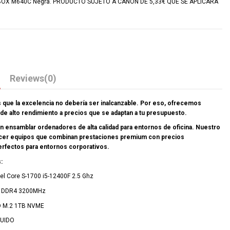
BOX M640C Negra. PRODUCTO SUJETO A CANON DE 5,33€ QUE SE APLICARA
n
Reviews
(0)
que la excelencia no debería ser inalcanzable. Por eso, ofrecemos
de alto rendimiento a precios que se adaptan a tu presupuesto.
n ensamblar ordenadores de alta calidad para entornos de oficina. Nuestro
ecer equipos que combinan prestaciones premium con precios
erfectos para entornos corporativos.
:
tel Core S-1700 i5-12400F 2.5 Ghz
 DDR4 3200MHz
 M.2 1TB NVME
LUIDO