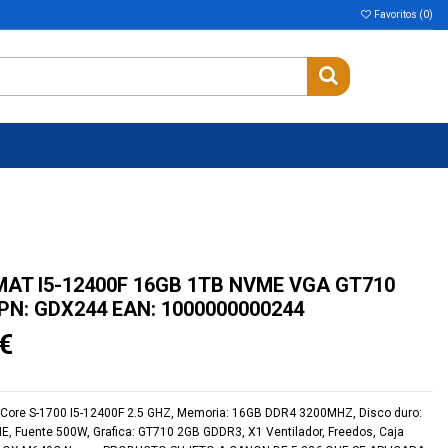
Favoritos (
0
)
MAT I5-12400F 16GB 1TB NVME VGA GT710
PN: GDX244 EAN: 1000000000244
€
l Core S-1700 I5-12400F 2.5 GHZ, Memoria: 16GB DDR4 3200MHZ, Disco duro:
, Fuente 500W, Grafica: GT710 2GB GDDR3, X1 Ventilador, Freedos, Caja