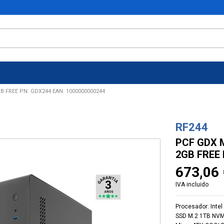
B FREE PN: GDX244 EAN: 1000000000244
RF244
PCF GDX 
2GB FREE 
673,06 
IVA incluido
Procesador: Inte
SSD M.2 1TB NVME