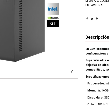
Micro ATX COOL
EN FACTURA.
Descripció
En GDX creemos 
configuraciones 
Especializados e
objetivo es ofr
competitivos, p
Especificaciones
- Procesador:
In
- Memoria:
16GB
- Disco duro:
SSD
- Optico:
NO INC